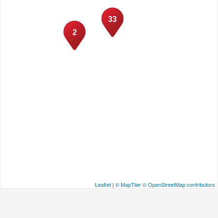
33
2
Leaflet
|
© MapTiler
© OpenStreetMap contributors