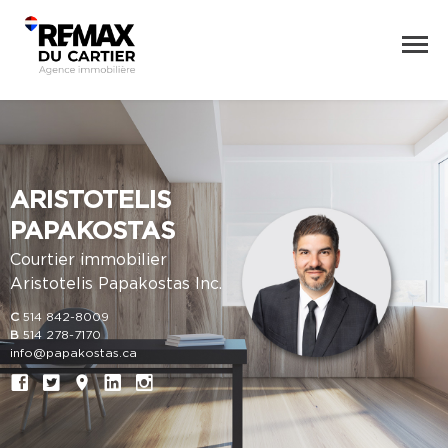
ARISTOTELIS
PAPAKOSTAS
Courtier immobilier
Aristotelis Papakostas Inc.
C
514 842-8009
B
514 278-7170
info@papakostas.ca