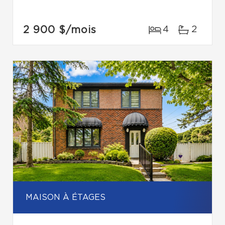
2 900 $
/mois
4
2
MAISON À ÉTAGES