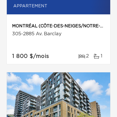
APPARTEMENT
MONTRÉAL (CÔTE-DES-NEIGES/NOTRE-DAME-DE-GRÂCE)
305-2885 Av. Barclay
1 800 $
/mois
2
1