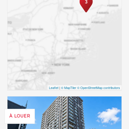
3
Leaflet
|
© MapTiler
© OpenStreetMap contributors
À LOUER